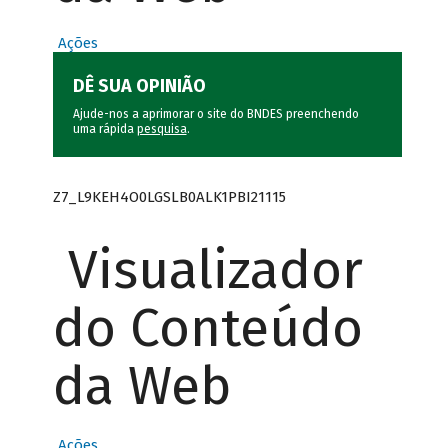
Ações
DÊ SUA OPINIÃO
Ajude-nos a aprimorar o site do BNDES preenchendo
uma rápida
pesquisa
.
Z7_L9KEH4O0LGSLB0ALK1PBI21115
Visualizador
do Conteúdo
da Web
Ações