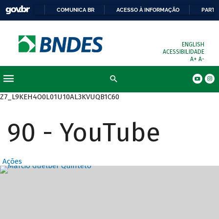
COMUNICA BR
ACESSO À INFORMAÇÃO
PARTI
ENGLISH
ACESSIBILIDADE
A+
A-
Busca
Z7_L9KEH4O0L01U10AL3KVUQB1C60
90 - YouTube
Ações
Destaques Prin