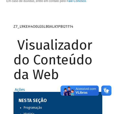
Em caso de dúvidas, entre em contato pelo
Fale Conosco
.
Z7_L9KEH4O0LGSLB0ALK1PBI21114
Visualizador
do Conteúdo
da Web
Ações
NESTA SEÇÃO
Programação