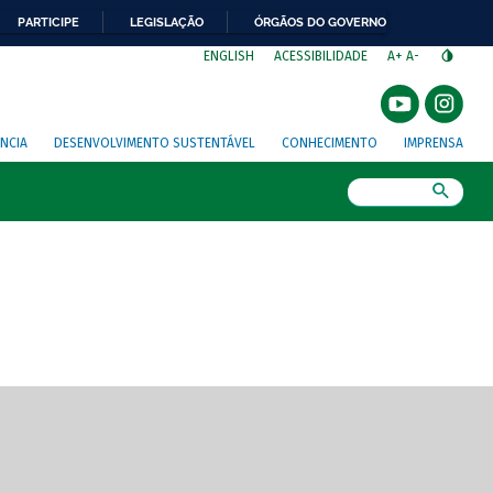
PARTICIPE
LEGISLAÇÃO
ÓRGÃOS DO GOVERNO
⁣
ENGLISH
ACESSIBILIDADE
A+
A-
NCIA
DESENVOLVIMENTO SUSTENTÁVEL
CONHECIMENTO
IMPRENSA
Busca
gem de tela