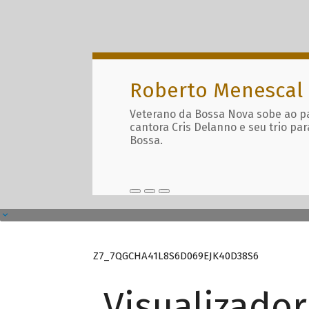
Roberto Menescal
Veterano da Bossa Nova sobe ao p
cantora Cris Delanno e seu trio par
Bossa.
Z7_7QGCHA41L8S6D069EJK40D38S6
Visualizado