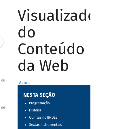
Visualizador
do
Conteúdo
da Web
, ou
Ações
NESTA SEÇÃO
Programação
s de
História
Quintas no BNDES
Sextas instrumentais