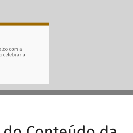
alco com a
a celebrar a
r do Conteúdo da