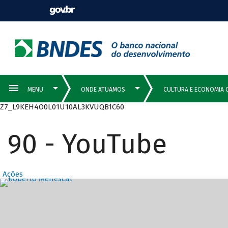
Z7_L9KEH4O0L01U10AL3KVUQB1C60
90 - YouTube
Ações
Destaques Prin