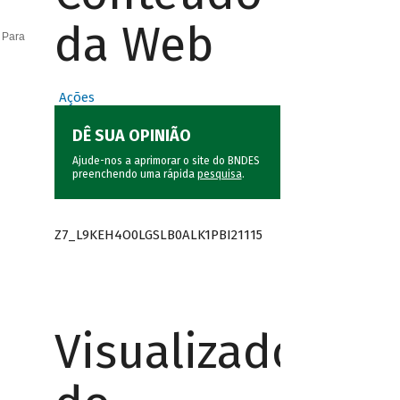
da Web
 Para
Ações
DÊ SUA OPINIÃO
Ajude-nos a aprimorar o site do BNDES
preenchendo uma rápida
pesquisa
.
Z7_L9KEH4O0LGSLB0ALK1PBI21115
Visualizador