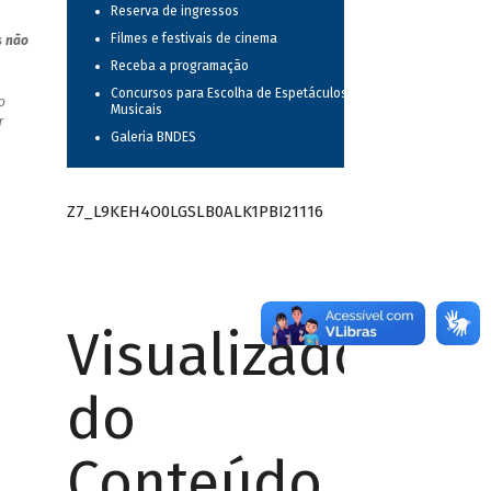
Reserva de ingressos
Filmes e festivais de cinema
s não
Receba a programação
Concursos para Escolha de Espetáculos
o
Musicais
r
Galeria BNDES
Z7_L9KEH4O0LGSLB0ALK1PBI21116
Visualizador
do
Conteúdo