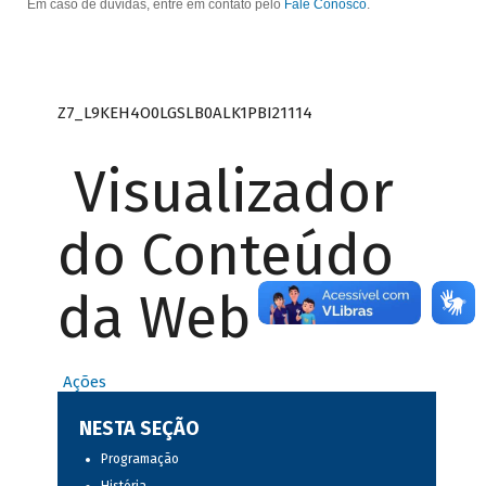
Em caso de dúvidas, entre em contato pelo
Fale Conosco
.
Z7_L9KEH4O0LGSLB0ALK1PBI21114
Visualizador
do Conteúdo
da Web
Ações
NESTA SEÇÃO
Programação