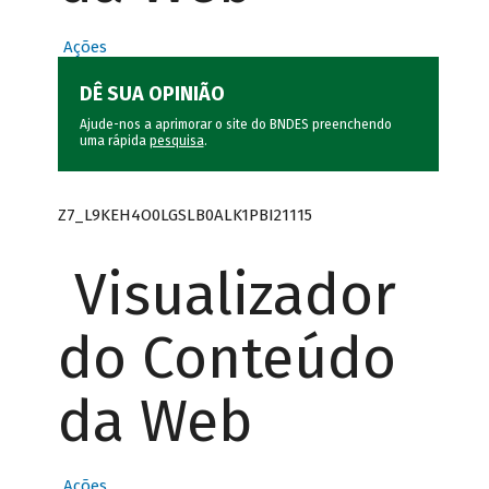
Ações
DÊ SUA OPINIÃO
Ajude-nos a aprimorar o site do BNDES preenchendo
uma rápida
pesquisa
.
Z7_L9KEH4O0LGSLB0ALK1PBI21115
Visualizador
do Conteúdo
da Web
Ações