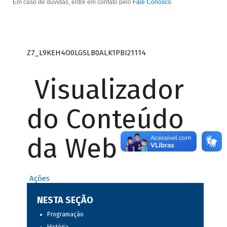
Em caso de dúvidas, entre em contato pelo
Fale Conosco
.
Z7_L9KEH4O0LGSLB0ALK1PBI21114
Visualizador
do Conteúdo
da Web
Ações
NESTA SEÇÃO
Programação