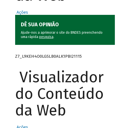
Ações
DÊ SUA OPINIÃO
Ajude-nos a aprimorar o site do BNDES preenchendo
uma rápida
pesquisa
.
Z7_L9KEH4O0LGSLB0ALK1PBI21115
Visualizador
do Conteúdo
da Web
Ações