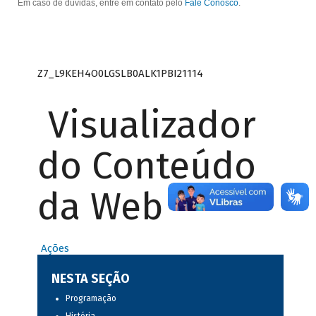
Em caso de dúvidas, entre em contato pelo
Fale Conosco
.
Z7_L9KEH4O0LGSLB0ALK1PBI21114
Visualizador
do Conteúdo
da Web
Ações
NESTA SEÇÃO
Programação