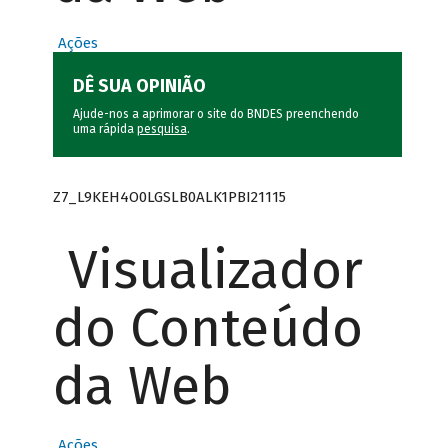
Ações
DÊ SUA OPINIÃO
Ajude-nos a aprimorar o site do BNDES preenchendo
uma rápida
pesquisa
.
Z7_L9KEH4O0LGSLB0ALK1PBI21115
Visualizador
do Conteúdo
da Web
Ações