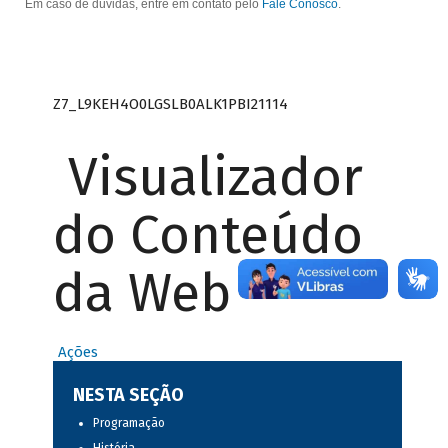
Em caso de dúvidas, entre em contato pelo
Fale Conosco
.
Z7_L9KEH4O0LGSLB0ALK1PBI21114
Visualizador
do Conteúdo
da Web
Ações
NESTA SEÇÃO
Programação