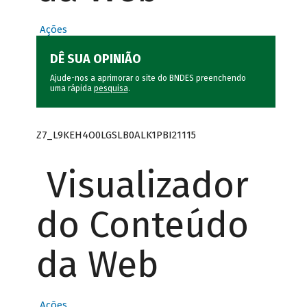
Ações
DÊ SUA OPINIÃO
Ajude-nos a aprimorar o site do BNDES preenchendo
uma rápida
pesquisa
.
Z7_L9KEH4O0LGSLB0ALK1PBI21115
Visualizador
do Conteúdo
da Web
Ações