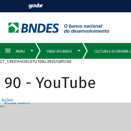
Z7_L9KEH4O0L01U10AL3KVUQB1C60
90 - YouTube
Ações
Destaques Prin