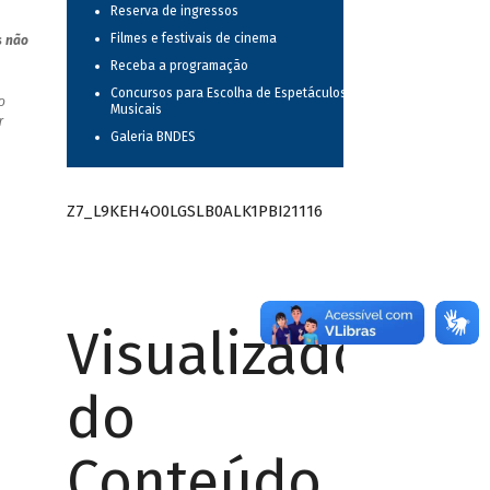
Reserva de ingressos
Filmes e festivais de cinema
s não
Receba a programação
Concursos para Escolha de Espetáculos
o
Musicais
r
Galeria BNDES
Z7_L9KEH4O0LGSLB0ALK1PBI21116
Visualizador
do
Conteúdo