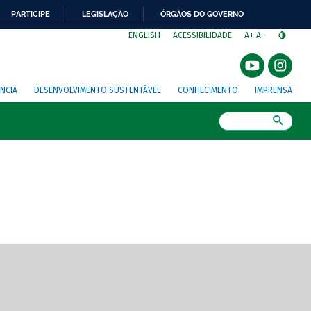
PARTICIPE
LEGISLAÇÃO
ÓRGÃOS DO GOVERNO
⁣
ENGLISH
ACESSIBILIDADE
A+
A-
NCIA
DESENVOLVIMENTO SUSTENTÁVEL
CONHECIMENTO
IMPRENSA
Busca
gem de tela