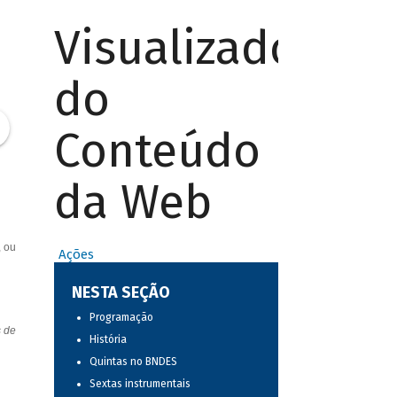
Visualizador
do
Conteúdo
da Web
, ou
Ações
NESTA SEÇÃO
Programação
s de
História
Quintas no BNDES
Sextas instrumentais