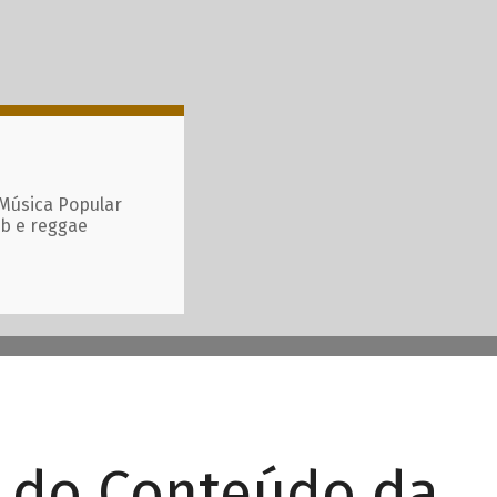
 Música Popular
ub e reggae
r do Conteúdo da