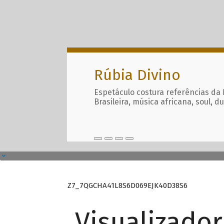
Rúbia Divino
Espetáculo costura referências da
Brasileira, música africana, soul, d
Z7_7QGCHA41L8S6D069EJK40D38S6
Visualizado