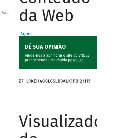
da Web
 Para
Ações
DÊ SUA OPINIÃO
Ajude-nos a aprimorar o site do BNDES
preenchendo uma rápida
pesquisa
.
Z7_L9KEH4O0LGSLB0ALK1PBI21115
Visualizador