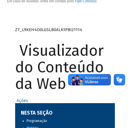
Em caso de dúvidas, entre em contato pelo
Fale Conosco
.
Z7_L9KEH4O0LGSLB0ALK1PBI21114
Visualizador
do Conteúdo
da Web
Ações
NESTA SEÇÃO
Programação