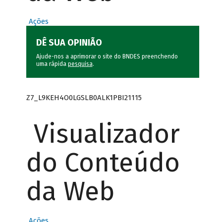
Ações
DÊ SUA OPINIÃO
Ajude-nos a aprimorar o site do BNDES preenchendo
uma rápida
pesquisa
.
Z7_L9KEH4O0LGSLB0ALK1PBI21115
Visualizador
do Conteúdo
da Web
Ações