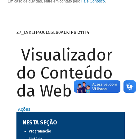
Em caso de dúvidas, entre em contato pelo
Fale Conosco
.
Z7_L9KEH4O0LGSLB0ALK1PBI21114
Visualizador
do Conteúdo
da Web
Ações
NESTA SEÇÃO
Programação