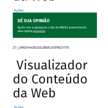
Ações
DÊ SUA OPINIÃO
Ajude-nos a aprimorar o site do BNDES preenchendo
uma rápida
pesquisa
.
Z7_L9KEH4O0LGSLB0ALK1PBI21115
Visualizador
do Conteúdo
da Web
Ações