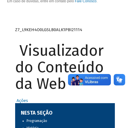
Em caso de dúvidas, entre em contato pelo
Fale Conosco
.
Z7_L9KEH4O0LGSLB0ALK1PBI21114
Visualizador
do Conteúdo
da Web
Ações
NESTA SEÇÃO
Programação