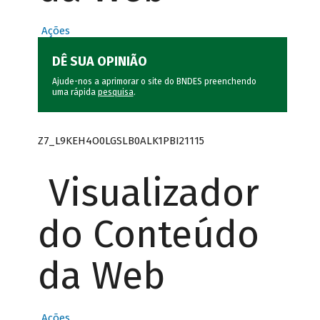
Ações
DÊ SUA OPINIÃO
Ajude-nos a aprimorar o site do BNDES preenchendo
uma rápida
pesquisa
.
Z7_L9KEH4O0LGSLB0ALK1PBI21115
Visualizador
do Conteúdo
da Web
Ações