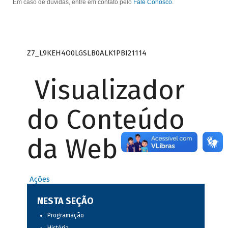
Em caso de dúvidas, entre em contato pelo
Fale Conosco
.
Z7_L9KEH4O0LGSLB0ALK1PBI21114
Visualizador
do Conteúdo
da Web
Ações
NESTA SEÇÃO
Programação