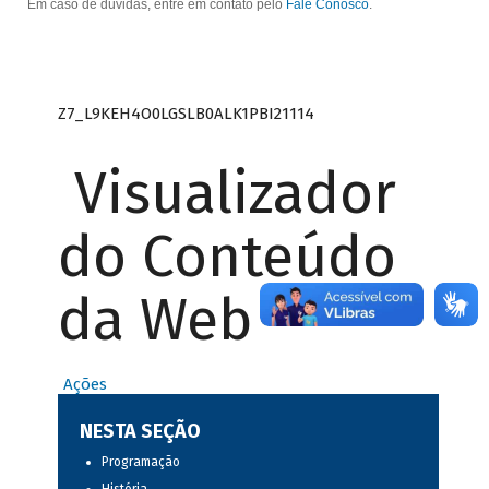
Em caso de dúvidas, entre em contato pelo
Fale Conosco
.
Z7_L9KEH4O0LGSLB0ALK1PBI21114
Visualizador
do Conteúdo
da Web
Ações
NESTA SEÇÃO
Programação