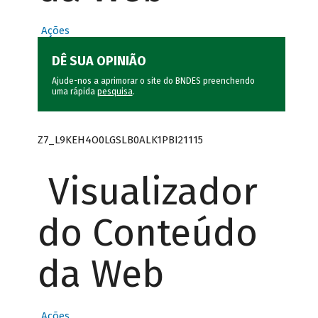
Ações
DÊ SUA OPINIÃO
Ajude-nos a aprimorar o site do BNDES preenchendo
uma rápida
pesquisa
.
Z7_L9KEH4O0LGSLB0ALK1PBI21115
Visualizador
do Conteúdo
da Web
Ações