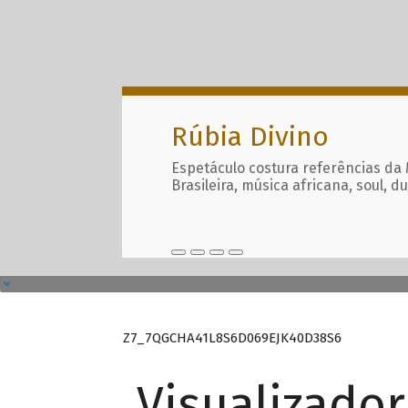
Rúbia Divino
Espetáculo costura referências da
Brasileira, música africana, soul, d
Z7_7QGCHA41L8S6D069EJK40D38S6
Visualizado