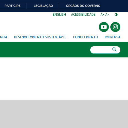
PARTICIPE
LEGISLAÇÃO
ÓRGÃOS DO GOVERNO
⁣
ENGLISH
ACESSIBILIDADE
A+
A-
NCIA
DESENVOLVIMENTO SUSTENTÁVEL
CONHECIMENTO
IMPRENSA
Busca
gem de tela