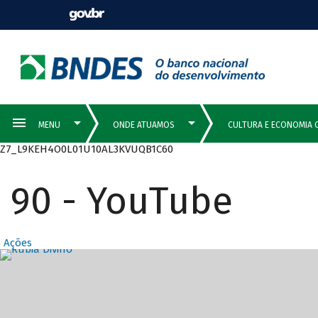
Z7_L9KEH4O0L01U10AL3KVUQB1C60
90 - YouTube
Ações
Destaques Prin