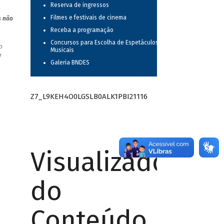
Reserva de ingressos
Filmes e festivais de cinema
s não
Receba a programação
Concursos para Escolha de Espetáculos
o
Musicais
r
Galeria BNDES
Z7_L9KEH4O0LGSLB0ALK1PBI21116
Visualizador
do
Conteúdo