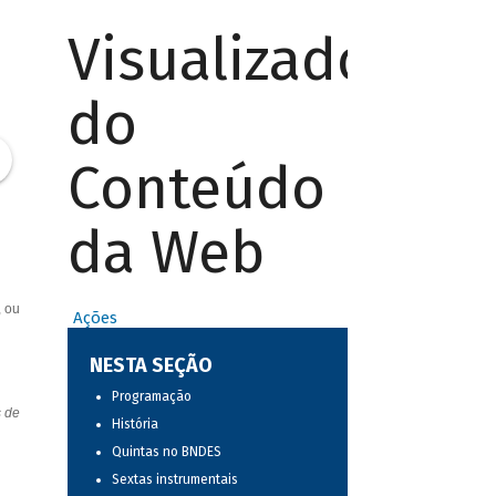
Visualizador
do
Conteúdo
da Web
, ou
Ações
NESTA SEÇÃO
Programação
s de
História
Quintas no BNDES
Sextas instrumentais