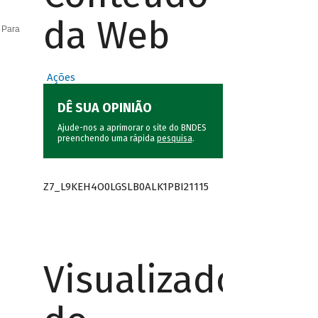
da Web
 Para
Ações
DÊ SUA OPINIÃO
Ajude-nos a aprimorar o site do BNDES
preenchendo uma rápida
pesquisa
.
Z7_L9KEH4O0LGSLB0ALK1PBI21115
Visualizador