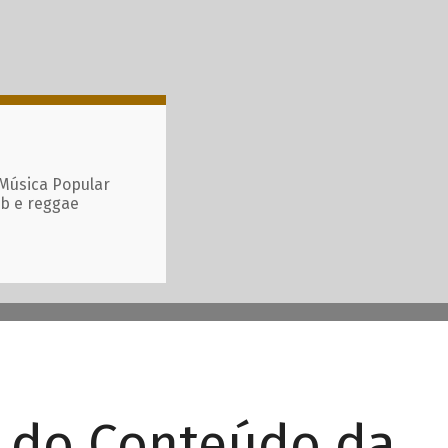
 Música Popular
ub e reggae
r do Conteúdo da