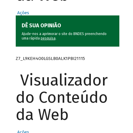
Ações
DÊ SUA OPINIÃO
Ajude-nos a aprimorar o site do BNDES preenchendo
uma rápida
pesquisa
.
Z7_L9KEH4O0LGSLB0ALK1PBI21115
Visualizador
do Conteúdo
da Web
Ações