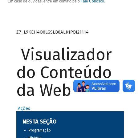
Em caso de dúvidas, entre em contato pelo
Fale Conosco
.
Z7_L9KEH4O0LGSLB0ALK1PBI21114
Visualizador
do Conteúdo
da Web
Ações
NESTA SEÇÃO
Programação