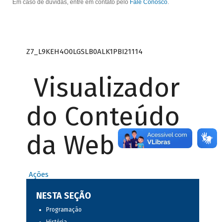
Em caso de dúvidas, entre em contato pelo
Fale Conosco
.
Z7_L9KEH4O0LGSLB0ALK1PBI21114
Visualizador
do Conteúdo
da Web
Ações
NESTA SEÇÃO
Programação