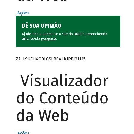
Ações
DÊ SUA OPINIÃO
Ajude-nos a aprimorar o site do BNDES preenchendo
uma rápida
pesquisa
.
Z7_L9KEH4O0LGSLB0ALK1PBI21115
Visualizador
do Conteúdo
da Web
Ações