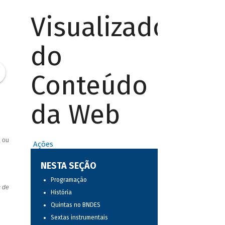
Visualizador
do
Conteúdo
da Web
, ou
Ações
NESTA SEÇÃO
Programação
s de
História
Quintas no BNDES
Sextas instrumentais