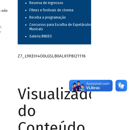
Reserva de ingressos
Filmes e festivais de cinema
s não
Receba a programação
Concursos para Escolha de Espetáculos
o
Musicais
r
Galeria BNDES
Z7_L9KEH4O0LGSLB0ALK1PBI21116
Visualizador
do
Conteúdo