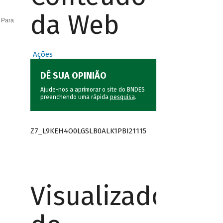
da Web
 Para
Ações
DÊ SUA OPINIÃO
Ajude-nos a aprimorar o site do BNDES
preenchendo uma rápida
pesquisa
.
Z7_L9KEH4O0LGSLB0ALK1PBI21115
Visualizador