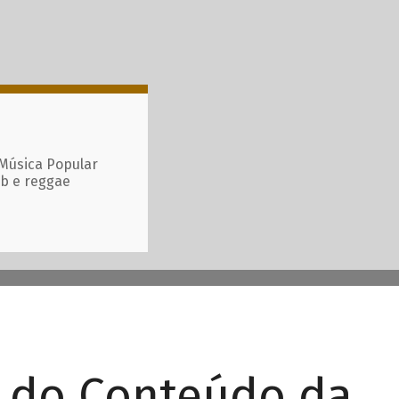
 Música Popular
ub e reggae
r do Conteúdo da