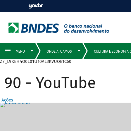
Z7_L9KEH4O0L01U10AL3KVUQB1C60
90 - YouTube
Ações
Destaques Prin