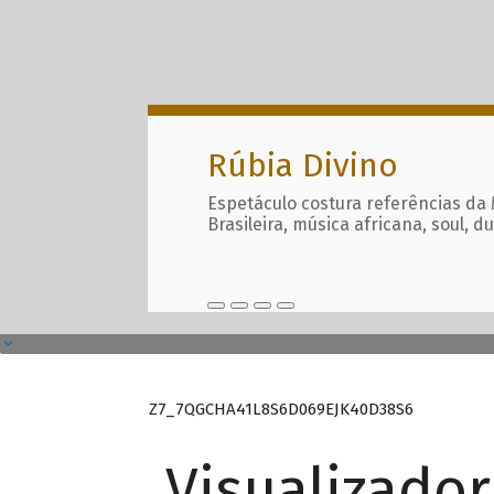
Rúbia Divino
Espetáculo costura referências da
Brasileira, música africana, soul, d
Z7_7QGCHA41L8S6D069EJK40D38S6
Visualizado