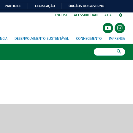
PARTICIPE
LEGISLAÇÃO
ÓRGÃOS DO GOVERNO
⁣
ENGLISH
ACESSIBILIDADE
A+
A-
NCIA
DESENVOLVIMENTO SUSTENTÁVEL
CONHECIMENTO
IMPRENSA
Busca
gem de tela