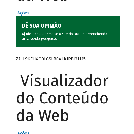
Ações
DÊ SUA OPINIÃO
Ajude-nos a aprimorar o site do BNDES preenchendo
uma rápida
pesquisa
.
Z7_L9KEH4O0LGSLB0ALK1PBI21115
Visualizador
do Conteúdo
da Web
Ações