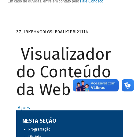
Em caso de dúvidas, entre em contato pelo
Fale Conosco
.
Z7_L9KEH4O0LGSLB0ALK1PBI21114
Visualizador
do Conteúdo
da Web
Ações
NESTA SEÇÃO
Programação