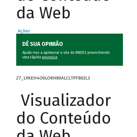
da Web
Ações
DÊ SUA OPINIÃO
Ajude-nos a aprimorar o site do BNDES preenchendo
uma rápida
pesquisa
.
Z7_L9KEH4O0LORH80ALCLTPF802L3
Visualizador
do Conteúdo
da Web