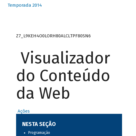
Temporada 2014
Z7_L9KEH4O0LORH80ALCLTPF80SN6
Visualizador
do Conteúdo
da Web
Ações
NESTA SEÇÃO
Programação