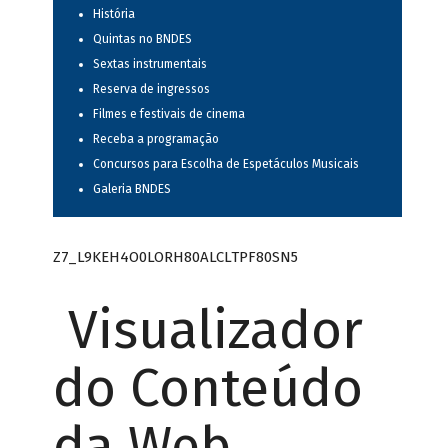
História
Quintas no BNDES
Sextas instrumentais
Reserva de ingressos
Filmes e festivais de cinema
Receba a programação
Concursos para Escolha de Espetáculos Musicais
Galeria BNDES
Z7_L9KEH4O0LORH80ALCLTPF80SN5
Visualizador
do Conteúdo
da Web