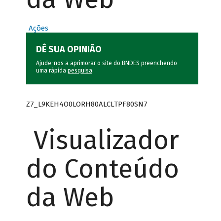
Ações
DÊ SUA OPINIÃO
Ajude-nos a aprimorar o site do BNDES preenchendo
uma rápida
pesquisa
.
Z7_L9KEH4O0LORH80ALCLTPF80SN7
Visualizador
do Conteúdo
da Web