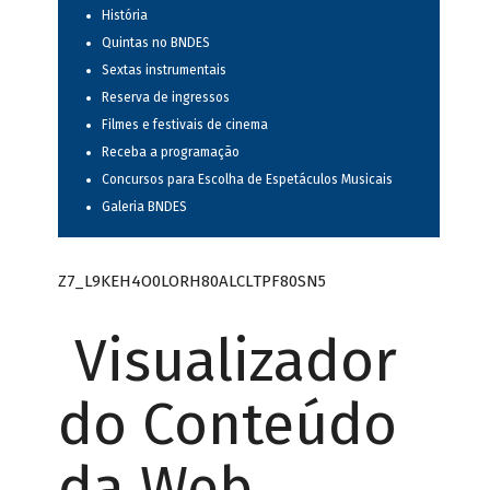
História
Quintas no BNDES
Sextas instrumentais
Reserva de ingressos
Filmes e festivais de cinema
Receba a programação
Concursos para Escolha de Espetáculos Musicais
Galeria BNDES
Z7_L9KEH4O0LORH80ALCLTPF80SN5
Visualizador
do Conteúdo
da Web