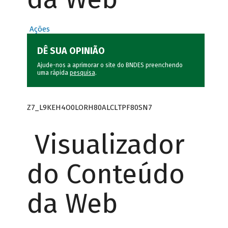
Ações
DÊ SUA OPINIÃO
Ajude-nos a aprimorar o site do BNDES preenchendo
uma rápida
pesquisa
.
Z7_L9KEH4O0LORH80ALCLTPF80SN7
Visualizador
do Conteúdo
da Web