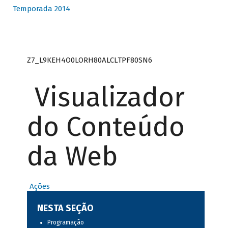
Temporada 2014
Z7_L9KEH4O0LORH80ALCLTPF80SN6
Visualizador
do Conteúdo
da Web
Ações
NESTA SEÇÃO
Programação