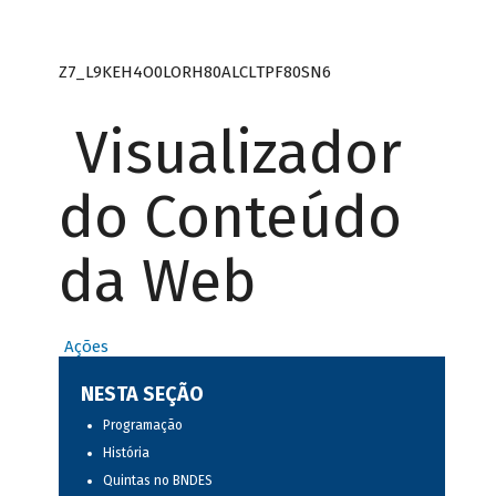
Z7_L9KEH4O0LORH80ALCLTPF80SN6
Visualizador
do Conteúdo
da Web
Ações
NESTA SEÇÃO
Programação
História
Quintas no BNDES