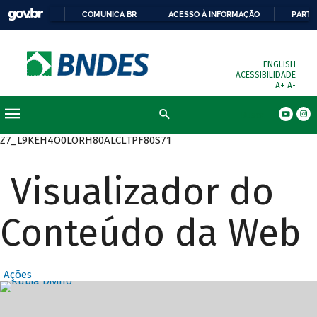
COMUNICA BR
ACESSO À INFORMAÇÃO
PARTI
ENGLISH
ACESSIBILIDADE
A+
A-
Busca
Z7_L9KEH4O0LORH80ALCLTPF80S71
Visualizador do
Conteúdo da Web
Ações
Destaques Prin