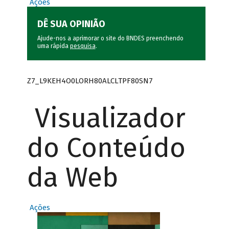
Ações
DÊ SUA OPINIÃO
Ajude-nos a aprimorar o site do BNDES preenchendo
uma rápida
pesquisa
.
Z7_L9KEH4O0LORH80ALCLTPF80SN7
Visualizador
do Conteúdo
da Web
Ações