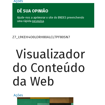
Ações
DÊ SUA OPINIÃO
Ajude-nos a aprimorar o site do BNDES preenchendo
uma rápida
pesquisa
.
Z7_L9KEH4O0LORH80ALCLTPF80SN7
Visualizador
do Conteúdo
da Web
Ações