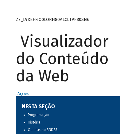
Z7_L9KEH4O0LORH80ALCLTPF80SN6
Visualizador
do Conteúdo
da Web
Ações
NESTA SEÇÃO
Programação
História
Quintas no BNDES