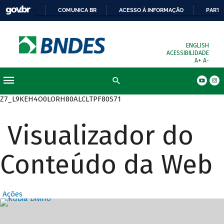
COMUNICA BR
ACESSO À INFORMAÇÃO
PARTI
ENGLISH
ACESSIBILIDADE
A+
A-
Busca
Z7_L9KEH4O0LORH80ALCLTPF80S71
Visualizador do
Conteúdo da Web
Ações
Destaques Prin