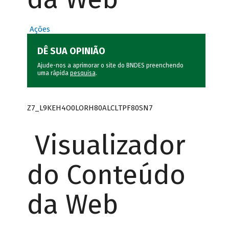
Ações
DÊ SUA OPINIÃO
Ajude-nos a aprimorar o site do BNDES preenchendo
uma rápida
pesquisa
.
Z7_L9KEH4O0LORH80ALCLTPF80SN7
Visualizador
do Conteúdo
da Web