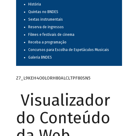
História
Quintas no BNDES
Sextas instrumentais
Reserva de ingressos
Filmes e festivais de cinema
Receba a programação
Concursos para Escolha de Espetáculos Musicais
Galeria BNDES
Z7_L9KEH4O0LORH80ALCLTPF80SN5
Visualizador
do Conteúdo
da Web