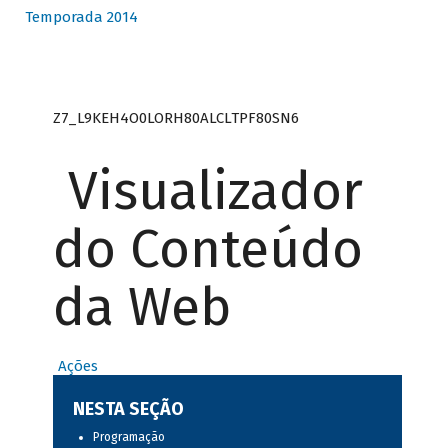
Temporada 2014
Z7_L9KEH4O0LORH80ALCLTPF80SN6
Visualizador
do Conteúdo
da Web
Ações
NESTA SEÇÃO
Programação