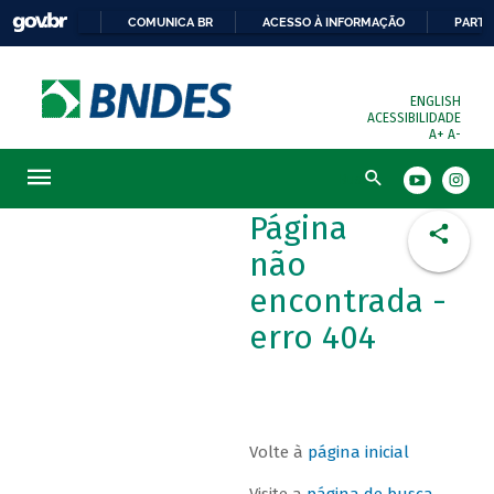
COMUNICA BR
ACESSO À INFORMAÇÃO
PARTI
ENGLISH
ACESSIBILIDADE
A+
A-
Busca
Página
não
encontrada -
erro 404
Volte à
página inicial
Visite a
página de busca