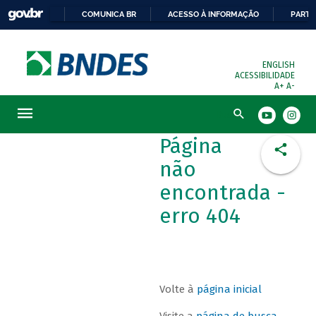
COMUNICA BR
ACESSO À INFORMAÇÃO
PARTI
ENGLISH
ACESSIBILIDADE
A+
A-
Busca
Página
não
encontrada -
erro 404
Volte à
página inicial
Visite a
página de busca