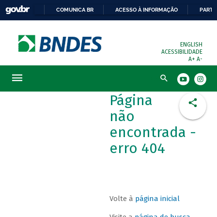
COMUNICA BR
ACESSO À INFORMAÇÃO
PARTI
ENGLISH
ACESSIBILIDADE
A+
A-
Busca
Página
não
encontrada -
erro 404
Volte à
página inicial
Visite a
página de busca