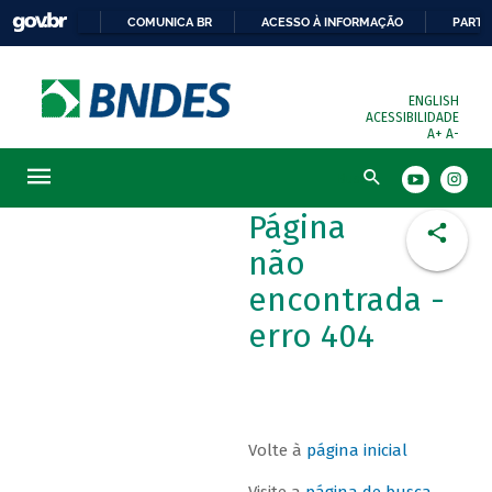
COMUNICA BR
ACESSO À INFORMAÇÃO
PARTI
ENGLISH
ACESSIBILIDADE
A+
A-
Busca
Página
não
encontrada -
erro 404
Volte à
página inicial
Visite a
página de busca