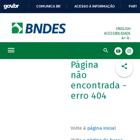
COMUNICA BR
ACESSO À INFORMAÇÃO
PARTI
ENGLISH
ACESSIBILIDADE
A+
A-
Busca
Página
não
encontrada -
erro 404
Volte à
página inicial
Visite a
página de busca