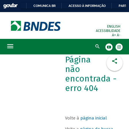
COMUNICA BR
ACESSO À INFORMAÇÃO
PARTI
ENGLISH
ACESSIBILIDADE
A+
A-
Busca
Página
não
encontrada -
erro 404
Volte à
página inicial
Visite a
página de busca