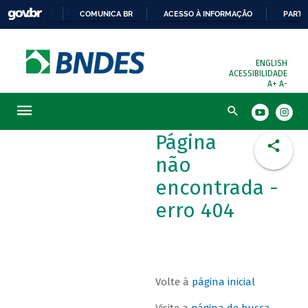
COMUNICA BR
ACESSO À INFORMAÇÃO
PARTI
ENGLISH
ACESSIBILIDADE
A+
A-
Busca
Página
não
encontrada -
erro 404
Volte à
página inicial
Visite a
página de busca