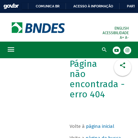
COMUNICA BR
ACESSO À INFORMAÇÃO
PARTI
ENGLISH
ACESSIBILIDADE
A+
A-
Busca
Página
não
encontrada -
erro 404
Volte à
página inicial
Visite a
página de busca