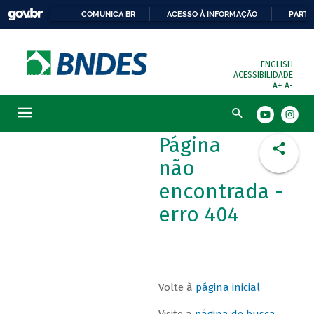
COMUNICA BR
ACESSO À INFORMAÇÃO
PARTI
ENGLISH
ACESSIBILIDADE
A+
A-
Busca
Página
não
encontrada -
erro 404
Volte à
página inicial
Visite a
página de busca