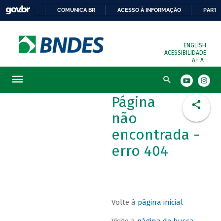
COMUNICA BR
ACESSO À INFORMAÇÃO
PARTI
ENGLISH
ACESSIBILIDADE
A+
A-
Busca
Página
não
encontrada -
erro 404
Volte à
página inicial
Visite a
página de busca