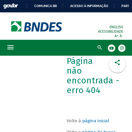
COMUNICA BR
ACESSO À INFORMAÇÃO
PARTI
ENGLISH
ACESSIBILIDADE
A+
A-
Busca
Página
não
encontrada -
erro 404
Volte à
página inicial
Visite a
página de busca