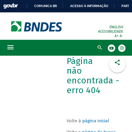
COMUNICA BR
ACESSO À INFORMAÇÃO
PARTI
ENGLISH
ACESSIBILIDADE
A+
A-
Busca
Página
não
encontrada -
erro 404
Volte à
página inicial
Visite a
página de busca