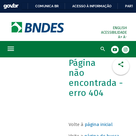
COMUNICA BR
ACESSO À INFORMAÇÃO
PARTI
ENGLISH
ACESSIBILIDADE
A+
A-
Busca
Página
não
encontrada -
erro 404
Volte à
página inicial
Visite a
página de busca