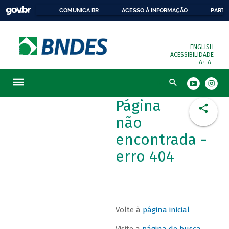
COMUNICA BR
ACESSO À INFORMAÇÃO
PARTI
ENGLISH
ACESSIBILIDADE
A+
A-
Busca
Página
não
encontrada -
erro 404
Volte à
página inicial
Visite a
página de busca