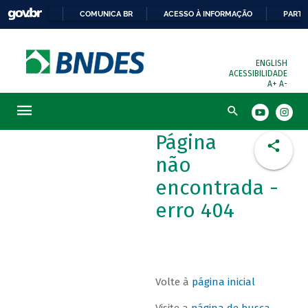
COMUNICA BR
ACESSO À INFORMAÇÃO
PARTI
ENGLISH
ACESSIBILIDADE
A+
A-
Busca
Página
não
encontrada -
erro 404
Volte à
página inicial
Visite a
página de busca