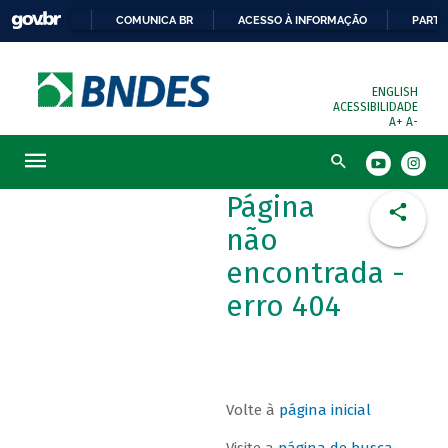
COMUNICA BR
ACESSO À INFORMAÇÃO
PARTI
ENGLISH
ACESSIBILIDADE
A+
A-
Busca
Página
não
encontrada -
erro 404
Volte à
página inicial
Visite a
página de busca