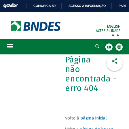
COMUNICA BR
ACESSO À INFORMAÇÃO
PARTI
ENGLISH
ACESSIBILIDADE
A+
A-
Busca
Página
não
encontrada -
erro 404
Volte à
página inicial
Visite a
página de busca