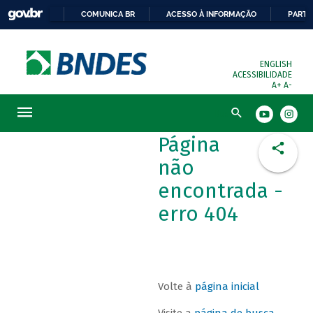
COMUNICA BR
ACESSO À INFORMAÇÃO
PARTI
ENGLISH
ACESSIBILIDADE
A+
A-
Busca
Página
não
encontrada -
erro 404
Volte à
página inicial
Visite a
página de busca