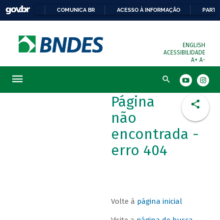
COMUNICA BR
ACESSO À INFORMAÇÃO
PARTI
ENGLISH
ACESSIBILIDADE
A+
A-
Busca
Página
não
encontrada -
erro 404
Volte à
página inicial
Visite a
página de busca