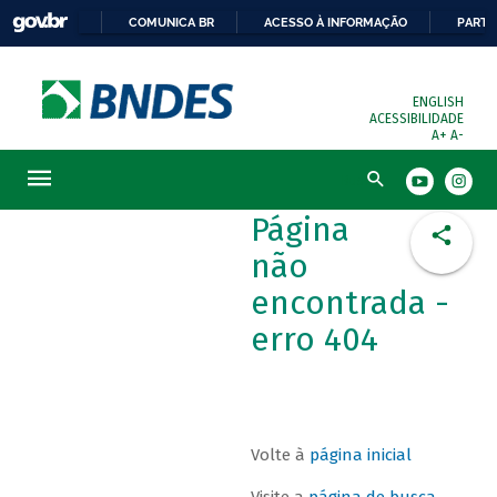
COMUNICA BR
ACESSO À INFORMAÇÃO
PARTI
ENGLISH
ACESSIBILIDADE
A+
A-
Busca
Página
não
encontrada -
erro 404
Volte à
página inicial
Visite a
página de busca