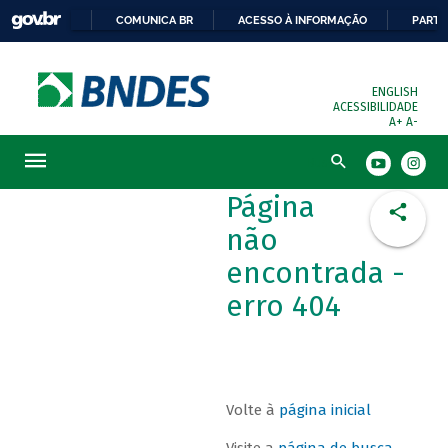
COMUNICA BR
ACESSO À INFORMAÇÃO
PARTI
ENGLISH
ACESSIBILIDADE
A+
A-
Busca
Página
não
encontrada -
erro 404
Volte à
página inicial
Visite a
página de busca