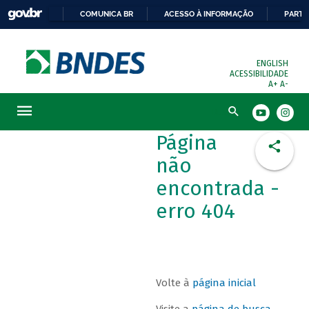
COMUNICA BR
ACESSO À INFORMAÇÃO
PARTI
ENGLISH
ACESSIBILIDADE
A+
A-
Busca
Página
não
encontrada -
erro 404
Volte à
página inicial
Visite a
página de busca