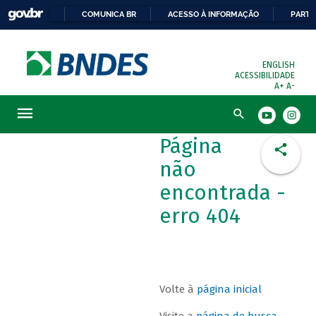
COMUNICA BR
ACESSO À INFORMAÇÃO
PARTI
ENGLISH
ACESSIBILIDADE
A+
A-
Busca
Página
não
encontrada -
erro 404
Volte à
página inicial
Visite a
página de busca