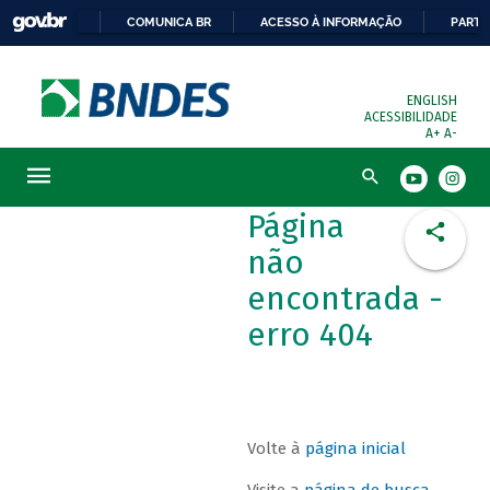
COMUNICA BR
ACESSO À INFORMAÇÃO
PARTI
ENGLISH
ACESSIBILIDADE
A+
A-
Busca
Página
não
encontrada -
erro 404
Volte à
página inicial
Visite a
página de busca