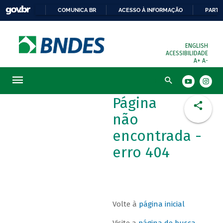
COMUNICA BR
ACESSO À INFORMAÇÃO
PARTI
ENGLISH
ACESSIBILIDADE
A+
A-
Busca
Página
não
encontrada -
erro 404
Volte à
página inicial
Visite a
página de busca