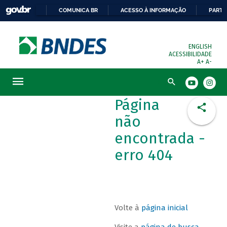
COMUNICA BR
ACESSO À INFORMAÇÃO
PARTI
ENGLISH
ACESSIBILIDADE
A+
A-
Busca
Página
não
encontrada -
erro 404
Volte à
página inicial
Visite a
página de busca