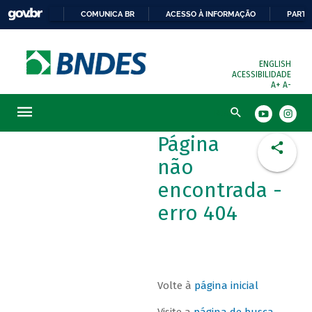
COMUNICA BR
ACESSO À INFORMAÇÃO
PARTI
ENGLISH
ACESSIBILIDADE
A+
A-
Busca
Página
não
encontrada -
erro 404
Volte à
página inicial
Visite a
página de busca